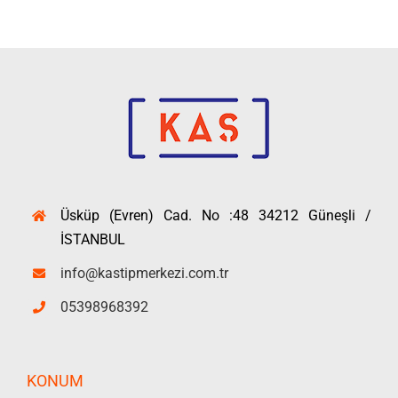
Üsküp (Evren) Cad. No :48 34212 Güneşli /
İSTANBUL
info@kastipmerkezi.com.tr
05398968392
KONUM