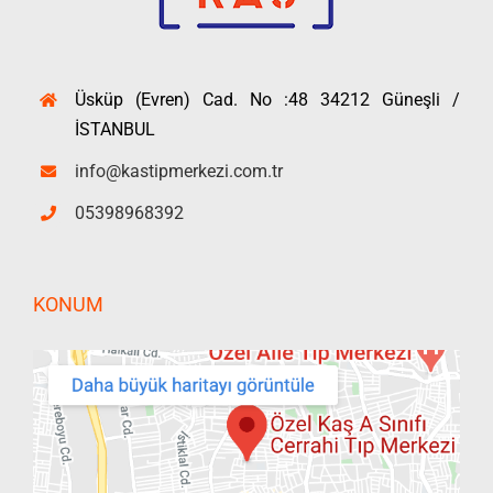
Üsküp (Evren) Cad. No :48 34212 Güneşli /
İSTANBUL
info@kastipmerkezi.com.tr
05398968392
KONUM