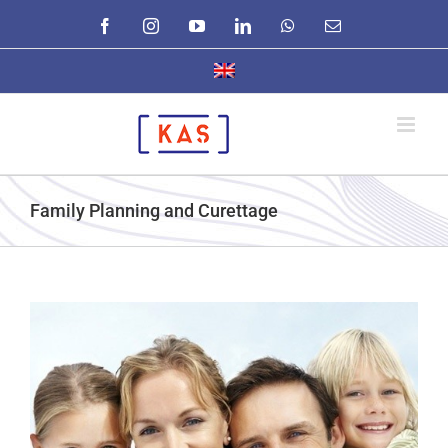
Skip
Facebook
Instagram
YouTube
LinkedIn
WhatsApp
Email
to
content
Family Planning and Curettage