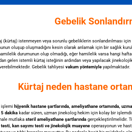
Gebelik Sonlandır
j (kürtaj) istenmeyen veya sorunlu gebeliklerin sonlandırılması için 
unun oluşup oluşmadığını kesin olarak anlamak için bir sağlık kur
amilelik durumunun olup olmadığı, eğer hamilelik varsa hangi haftad
dan gelen istemli kürtaj isteğinin ardından veya yapılacak jinekoloj
verebilmektedir. Gebelik tahliyesi
vakum yöntemiyle
yapılmaktadır.
Kürtaj neden hastane ortam
j işlemi
hijyenik hastane şartlarında, ameliyathane ortamında, uzma
j
5 dakika
kadar süren, uzman jinekolog hekim için kolay bir işlemdir
ale mutlaka
steril ameliyathane şartlarında
gerçekleştirilmelidir.
testi, kan sayımı testi ve jinekolojik muayene
operasyonun ve hast