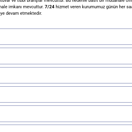
atuvar ve tıbbi branşlar mevcuttur. Bu nedenle basit bir müdahale o
ale imkanı mevcuttur.
7/24
hizmet veren kurumumuz günün her saat
ye devam etmektedir.