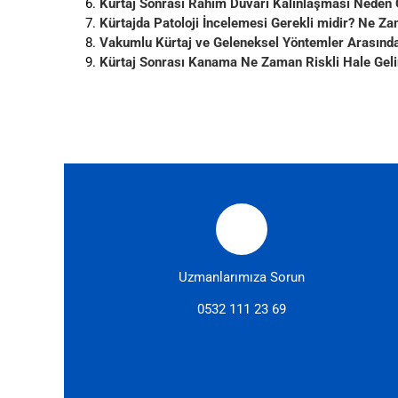
Kürtaj Sonrası Rahim Duvarı Kalınlaşması Neden 
Kürtajda Patoloji İncelemesi Gerekli midir? Ne Za
Vakumlu Kürtaj ve Geleneksel Yöntemler Arasındak
Kürtaj Sonrası Kanama Ne Zaman Riskli Hale Geli
Uzmanlarımıza Sorun
0532 111 23 69