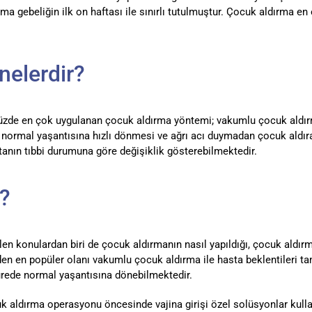
ma gebeliğin ilk on haftası ile sınırlı tutulmuştur. Çocuk aldırma e
nelerdir?
müzde en çok uygulanan çocuk aldırma yöntemi; vakumlu çocuk aldırm
ormal yaşantısına hızlı dönmesi ve ağrı acı duymadan çocuk aldıra
tanın tıbbi durumuna göre değişiklik gösterebilmektedir.
r?
en konulardan biri de çocuk aldırmanın nasıl yapıldığı, çocuk aldırm
n en popüler olanı vakumlu çocuk aldırma ile hasta beklentileri ta
sürede normal yaşantısına dönebilmektedir.
 aldırma operasyonu öncesinde vajina girişi özel solüsyonlar kullanı