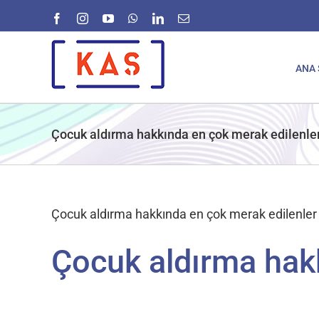
Skip
Facebook
Instagram
YouTube
WhatsApp
LinkedIn
E-
to
posta
content
ANA 
Çocuk aldırma hakkında en çok merak edilenler
Çocuk aldırma hakkında en çok merak edilenler 
Çocuk aldırma hakk