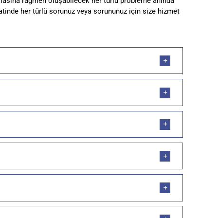
lmasına rağmen oluşabilecek her türlü probleme anında
inde her türlü sorunuz veya sorununuz için size hizmet