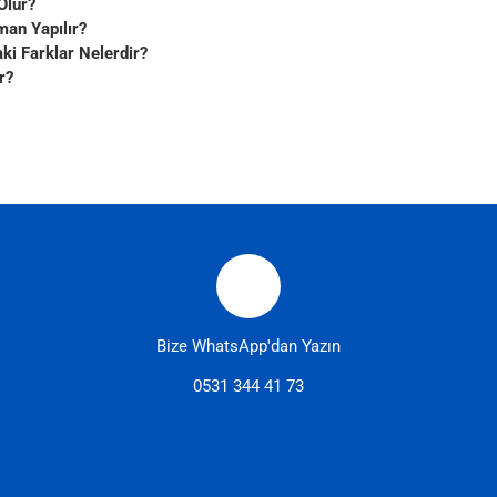
Olur?
man Yapılır?
i Farklar Nelerdir?
r?
Bize WhatsApp'dan Yazın
0531 344 41 73