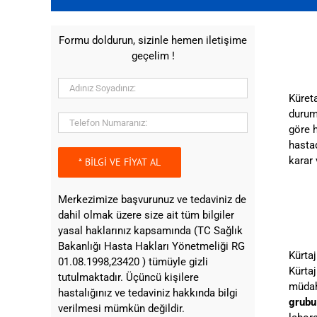
Formu doldurun, sizinle hemen iletişime
geçelim !
Küreta
durum
göre h
hasta
karar 
Merkezimize başvurunuz ve tedaviniz de
dahil olmak üzere size ait tüm bilgiler
yasal haklarınız kapsamında (TC Sağlık
Bakanlığı Hasta Hakları Yönetmeliği RG
Kürta
01.08.1998,23420 ) tümüyle gizli
Kürta
tutulmaktadır. Üçüncü kişilere
müdah
hastalığınız ve tedaviniz hakkında bilgi
grubu 
verilmesi mümkün değildir.