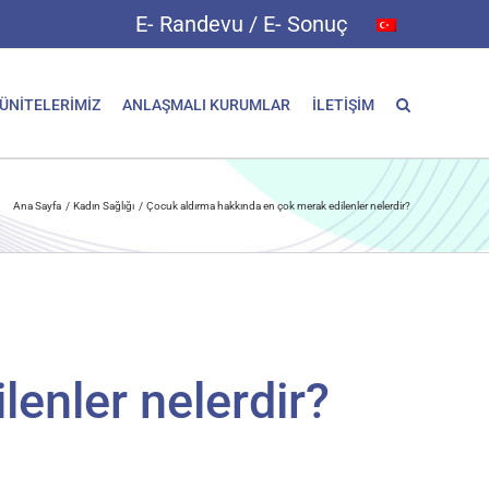
E- Randevu / E- Sonuç
 ÜNİTELERİMİZ
ANLAŞMALI KURUMLAR
İLETİŞİM
Ana Sayfa
Kadın Sağlığı
Çocuk aldırma hakkında en çok merak edilenler nelerdir?
enler nelerdir?