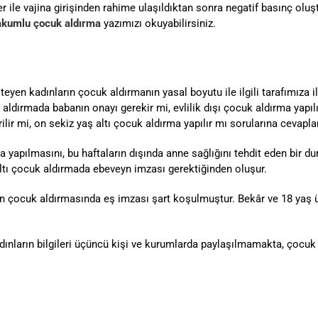
r ile vajina girişinden rahime ulaşıldıktan sonra negatif basınç oluş
akumlu çocuk aldırma
yazımızı okuyabilirsiniz.
yen kadınların çocuk aldırmanın yasal boyutu ile ilgili tarafımıza i
ldırmada babanın onayı gerekir mi, evlilik dışı çocuk aldırma yapılı
lir mi, on sekiz yaş altı çocuk aldırma yapılır mı sorularına cevapla
 yapılmasını, bu haftaların dışında anne sağlığını tehdit eden bir du
ltı çocuk aldırmada ebeveyn imzası gerektiğinden oluşur.
ın çocuk aldırmasında eş imzası şart koşulmuştur. Bekâr ve 18 yaş ü
nların bilgileri üçüncü kişi ve kurumlarda paylaşılmamakta, çocuk al