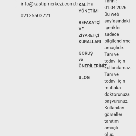
Tarihi:
info@kastipmerkezi.com.tr
KALİTE
01.04.2026
YÖNETİMİ
Bu web
02125503721
sayfasındaki
REFAKATÇİ
içerikler
VE
sadece
ZİYARETÇİ
bilgilendirme
KURALLARI
amaçlıdır.
GÖRÜŞ
Tanı ve
ve
tedavi için
ÖNERİLERİNİZ
kullanılamaz.
Tanı ve
BLOG
tedavi için
mutlaka
doktorunuza
başvurunuz.
Kullanılan
görseller
tanıtım
amaçlı
olup,