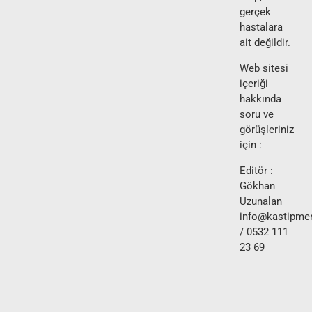
gerçek
hastalara
ait değildir.
Web sitesi
içeriği
hakkında
soru ve
görüşleriniz
için :
Editör :
Gökhan
Uzunalan
info@kastipmer
/ 0532 111
23 69