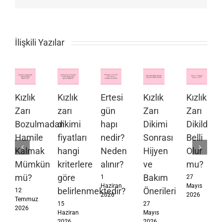
İlişkili Yazılar
Kızlık
Kızlık
Ertesi
Kızlık
Kızlık
Zarı
zarı
gün
Zarı
Zarı
Bozulmadan
dikimi
hapı
Dikimi
Dikildiği
Hamile
fiyatları
nedir?
Sonrası
Belli
Kalmak
hangi
Neden
Hijyen
Olur
Mümkün
kriterlere
alınır?
ve
mu?
mü?
göre
Bakım
1
27
Haziran
Mayıs
belirlenmektedir?
Önerileri
12
2026
2026
Temmuz
15
27
2026
Haziran
Mayıs
2026
2026