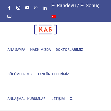
Skip
E- Randevu / E- Sonuç
Facebook
Instagram
YouTube
WhatsApp
LinkedIn
to
content
E-
posta
ANA SAYFA
HAKKIMIZDA
DOKTORLARIMIZ
BÖLÜMLERİMİZ
TANI ÜNİTELERİMİZ
ANLAŞMALI KURUMLAR
İLETİŞİM