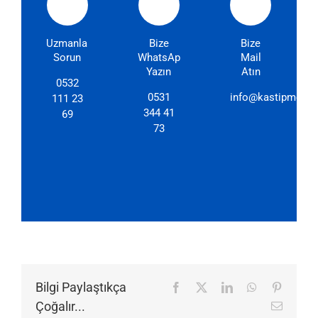
Uzmanlarımıza
Bize
Bize
Sorun
WhatsApp'dan
Mail
Yazın
Atın
0532
0531
info@kastipmerkez
111 23
344 41
69
73
Bilgi Paylaştıkça
Facebook
X
LinkedIn
WhatsApp
Pinteres
Çoğalır...
E-
posta